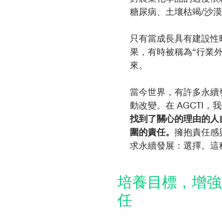
糖尿病、土壤枯竭/沙
只有當成長具有建設性
果，有時被稱為“行業
來。
當今世界，有許多永續
動改變。在 AGCTI，
找到了關心的理由的人
圍的責任。
擁抱責任感
求永續發展：選擇。這
培養目標，增強
任