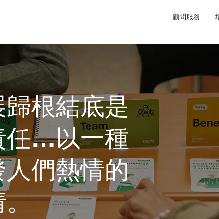
顧問服務
展歸根結底是
責任…以一種
發人們熱情的
情。