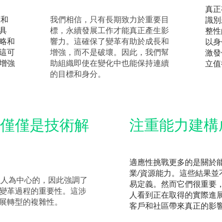
真正
標和
我們相信，只有長期致力於重要目
識別
具
標，永續發展工作才能真正產生影
整性
略和
響力。這確保了變革有助於成長和
以身
這可
增強，而不是破壞。因此，我們幫
激發
增強
助組織即使在變化中也能保持連續
立值
的目標和身分。
僅僅是技術解
注重能力建構
適應性挑戰更多的是關於
業/資源能力。這些結果並
是以人為中心的，因此強調了
易定義。然而它們很重要
變革過程的重要性。這涉
人看到正在取得的實際進
展轉型的複雜性。
客戶和社區帶來真正的影