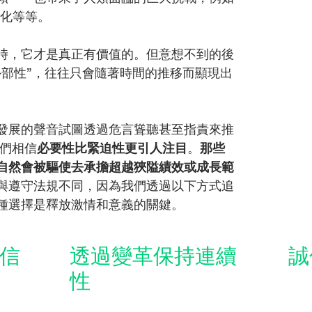
漠化等等。
時，它才是真正有價值的。但意想不到的後
外部性”，往往只會隨著時間的推移而顯現出
發展的聲音試圖透過危言聳聽甚至指責來推
我們相信
必要性比緊迫性更引人注目
。
那些
自然會被驅使去承擔超越狹隘績效或成長範
與遵守法規不同，因為我們透過以下方式追
種選擇是釋放激情和意義的關鍵。
信
透過變革保持連續
誠
性