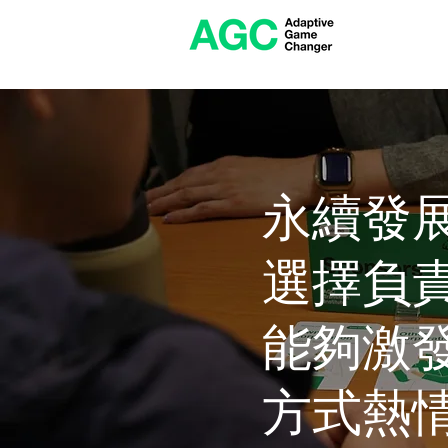
永續發
選擇負
能夠激
方式
熱